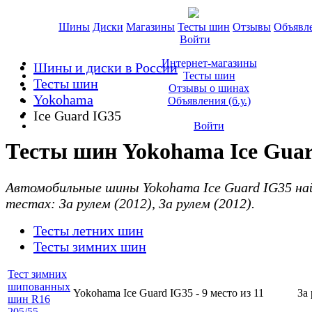
Шины
Диски
Магазины
Тесты шин
Отзывы
Объявл
Войти
Интернет-магазины
Шины и диски в России
Тесты шин
Тесты шин
Отзывы о шинах
Yokohama
Объявления (б.у.)
Ice Guard IG35
Войти
Тесты шин Yokohama Ice Gua
Автомобильные шины Yokohama Ice Guard IG35 на
тестах: За рулем (2012), За рулем (2012).
Тесты летних шин
Тесты зимних шин
Тест зимних
шипованных
Yokohama Ice Guard IG35 -
9 место
из 11
За
шин R16
205/55