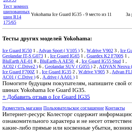
Тест зимних
шипованных
Yokohama Ice Guard IG35 -
9 место
из 11
За
шин R14
175/65
Тесты других моделей Yokohama:
Ice Guard IG50
1
,
Advan Sport ( V105 )
5
,
W.drive V902
3
,
Ice G
Geolandar IT-S G073
1
,
Ice Guard IG65
1
,
Guardex K2 F700S
1
,
BluEarth AE-01
8
,
BluEarth-A AE50
4
,
Ice Guard IG55 Stud
1
,
AC02 ( C.Drive2 )
6
,
Geolandar SUV ( G055 )
2
,
ADVAN Neova (
Ice Guard F700Z
1
,
Ice Guard IG35
2
,
W.drive V905
3
,
Advan FL
AC01 ( C.Drive )
6
,
А.drive ( AA01 )
1
Помогите будущим покупателям, напишите свой о
шинах Yokohama Ice Guard IG35.
+ Добавить отзыв о Ice Guard IG35
Разместить магазин
Пользовательское соглашение
Контакты
Интернет-ресурс Колесторг содержит информаци
ознакомительного характера и не несет ответствен
какие-либо прямые или косвенные убытки, возник