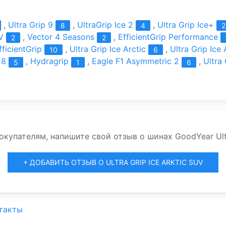
,
Ultra Grip 9
,
UltraGrip Ice 2
,
Ultra Grip Ice+
8
4
2
V
,
Vector 4 Seasons
,
EfficientGrip Performance
2
2
fficientGrip
,
Ultra Grip Ice Arctic
,
Ultra Grip Ice
10
6
 8
,
Hydragrip
,
Eagle F1 Asymmetric 2
,
Ultra
5
1
6
упателям, напишите свой отзыв о шинах GoodYear Ultra
+ ДОБАВИТЬ ОТЗЫВ О ULTRA GRIP ICE ARKTIC SUV
такты