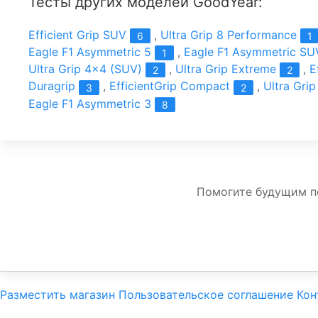
Тесты других моделей GoodYear:
Efficient Grip SUV
,
Ultra Grip 8 Performance
6
1
Eagle F1 Asymmetric 5
,
Eagle F1 Asymmetric SU
1
Ultra Grip 4x4 (SUV)
,
Ultra Grip Extreme
,
E
2
2
Duragrip
,
EfficientGrip Compact
,
Ultra Grip
3
2
Eagle F1 Asymmetric 3
8
Помогите будущим пок
Разместить магазин
Пользовательское соглашение
Кон