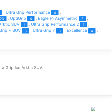
,
Ultra Grip Performance
,
4
,
OptiGrip
,
Eagle F1 Asymmetric
,
23
4
2
 Arktic SUV
,
Ultra Grip Performance 2
,
1
1
 Grip + SUV
,
Ultra Grip 7
,
Excellence
,
3
3
4
 Grip Ice Arktic SUV.