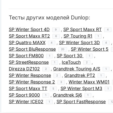
Тесты других моделей Dunlop:
SP Winter Sport 4D
,
SP Sport Maxx RT
9
4
SP Sport Maxx RT2
,
SP Touring R1
,
6
1
SP Quattro MAXX
,
SP Winter Sport 3D
,
4
4
SP Sport BluResponse
,
SP Winter Sport 5
20
SP Sport FM800
,
SP Sport 30
,
1
1
SP StreetResponse
,
IceTouch
,
1
2
Direzza DZ102
,
Grandtrek Touring A/S
,
2
1
SP Winter Response
,
Grandtrek PT2
,
2
1
SP Winter Response 2
,
Winter Maxx WM01
3
SP Sport Maxx TT
,
SP Winter Sport M3
5
1
SP Sport 9000
,
Grandtrek Sj6
,
1
1
SP Winter ICE02
,
SP Sport FastResponse
1
1