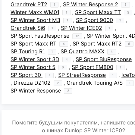
Grandtrek PT2
,
SP Winter Response 2
,
1
3
Winter Maxx WM01
,
SP Sport Maxx TT
1
5
SP Winter Sport M3
,
SP Sport 9000
,
1
1
Grandtrek Sj6
,
SP Winter ICE02
,
1
1
SP Sport FastResponse
,
SP Winter Sport 4
12
SP Sport Maxx RT
,
SP Sport Maxx RT2
4
6
SP Touring R1
,
SP Quattro MAXX
,
1
4
SP Winter Sport 3D
,
SP Sport BluResponse
4
SP Winter Sport 5
,
SP Sport FM800
,
6
1
SP Sport 30
,
SP StreetResponse
,
IceT
1
1
,
Direzza DZ102
,
Grandtrek Touring A/S
2
1
SP Winter Response
2
Помогите будущим покупателям, напишите св
о шинах Dunlop SP Winter ICE02.