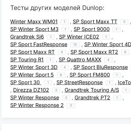
Тесты других моделей Dunlop:
Winter Maxx WM01
,
SP Sport Maxx TT
1
5
SP Winter Sport M3
,
SP Sport 9000
,
1
1
Grandtrek Sj6
,
SP Winter ICE02
,
1
1
SP Sport FastResponse
,
SP Winter Sport 4
12
SP Sport Maxx RT
,
SP Sport Maxx RT2
4
6
SP Touring R1
,
SP Quattro MAXX
,
1
4
SP Winter Sport 3D
,
SP Sport BluResponse
4
SP Winter Sport 5
,
SP Sport FM800
,
6
1
SP Sport 30
,
SP StreetResponse
,
IceT
1
1
,
Direzza DZ102
,
Grandtrek Touring A/S
2
1
SP Winter Response
,
Grandtrek PT2
,
2
1
SP Winter Response 2
3