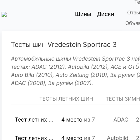
Т
Отзы
Шины
Диски
Объяв
Тесты шин Vredestein Sportrac 3
Автомобильные шины Vredestein Sportrac 3 на
тестах: ADAC (2012), Autobild (2012), ACE и GTÜ
Auto Bild (2010), Auto Zeitung (2010), За рулём (
ADAC (2008), За рулём (2007).
ТЕСТЫ ЛЕТНИХ ШИН
ТЕСТЫ ЗИМ
Тест летних шин для внедорожников R16 215/65
4 место
из 7
ADAC
2
Тест летних шин R16 205/55
4 место
из 7
Autobild
2