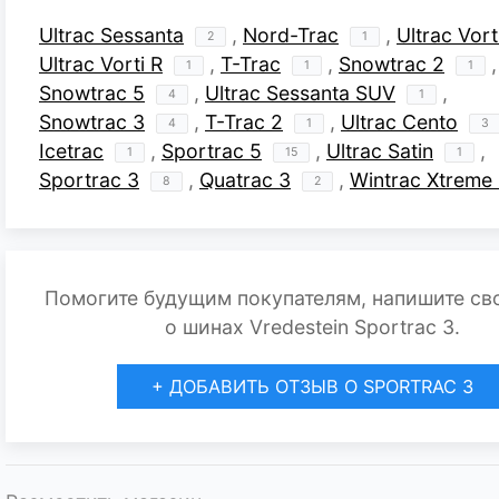
Ultrac Sessanta
,
Nord-Trac
,
Ultrac Vort
2
1
Ultrac Vorti R
,
T-Trac
,
Snowtrac 2
,
1
1
1
Snowtrac 5
,
Ultrac Sessanta SUV
,
4
1
Snowtrac 3
,
T-Trac 2
,
Ultrac Cento
4
1
3
Icetrac
,
Sportrac 5
,
Ultrac Satin
,
1
15
1
Sportrac 3
,
Quatrac 3
,
Wintrac Xtreme
8
2
Помогите будущим покупателям, напишите св
о шинах Vredestein Sportrac 3.
+ ДОБАВИТЬ ОТЗЫВ О SPORTRAC 3