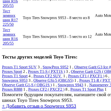
шин R16
205/55
Тест
зимних
Auto Mot
Toyo Tires Snowprox S953 -
8 место
из 8
шин R17
225/50
Тест
зимних
Auto Mot
Toyo Tires Snowprox S953 -
5 место
из 12
шин R16
205/55
Тесты других моделей Toyo Tires:
Proxes T1 Sport SUV
3
,
SnowProx S952
1
,
Observe Garit G3 Ice
Proxes Sport
2
,
Proxes T1-S ( PXT1S )
3
,
Observe Garit G2S ( OB
Proxes T1 Sport
4
,
Proxes CF2 SUV
1
,
Proxes CF1 ( PXCF1 )
6
,
Snowprox S953
3
,
Observe GSi-5 (OBGS5)
1
,
Proxes T1-R ( PXT
Observe Garit G1-S ( OBG1S )
1
,
Snowprox S943
1
,
Nanoenergy 
Proxes R888
1
,
Proxes CF2 ( PXCF2 )
8
,
Proxes T1 Sport Plus
1
Помогите будущим покупателям, напишите свой о
шинах Toyo Tires Snowprox S953.
+ Добавить отзыв о Snowprox S953