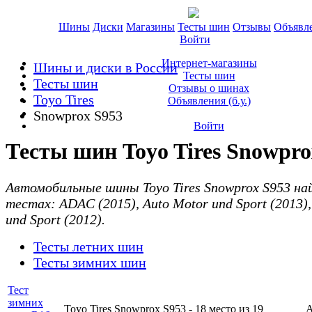
Шины
Диски
Магазины
Тесты шин
Отзывы
Объявл
Войти
Интернет-магазины
Шины и диски в России
Тесты шин
Тесты шин
Отзывы о шинах
Toyo Tires
Объявления (б.у.)
Snowprox S953
Войти
Тесты шин Toyo Tires Snowpro
Автомобильные шины Toyo Tires Snowprox S953 на
тестах: ADAC (2015), Auto Motor und Sport (2013),
und Sport (2012).
Тесты летних шин
Тесты зимних шин
Тест
зимних
Toyo Tires Snowprox S953 -
18 место
из 19