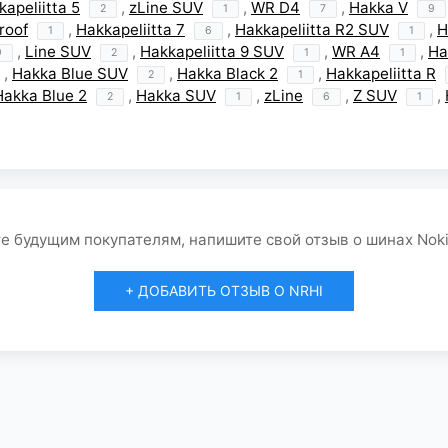
kapeliitta 5
,
zLine SUV
,
WR D4
,
Hakka V
2
1
7
9
roof
,
Hakkapeliitta 7
,
Hakkapeliitta R2 SUV
,
H
1
6
1
,
Line SUV
,
Hakkapeliitta 9 SUV
,
WR A4
,
Ha
9
2
1
1
,
Hakka Blue SUV
,
Hakka Black 2
,
Hakkapeliitta R
2
1
Hakka Blue 2
,
Hakka SUV
,
zLine
,
Z SUV
,
2
1
6
1
е будущим покупателям, напишите свой отзыв о шинах Noki
+ ДОБАВИТЬ ОТЗЫВ О NRHI