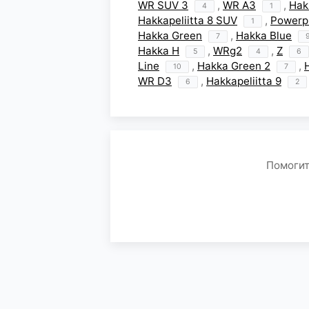
WR SUV 3
,
WR A3
,
Hak
4
1
Hakkapeliitta 8 SUV
,
Powerp
1
Hakka Green
,
Hakka Blue
7
Hakka H
,
WRg2
,
Z
5
4
6
Line
,
Hakka Green 2
,
10
7
WR D3
,
Hakkapeliitta 9
6
2
Помогит