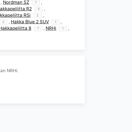
,
Nordman SZ
,
1
akkapeliitta R2
,
5
kkapeliitta RSi
,
2
,
Hakka Blue 2 SUV
,
2
1
Hakkapeliitta 8
,
NRHi
,
7
1
an NRHi.