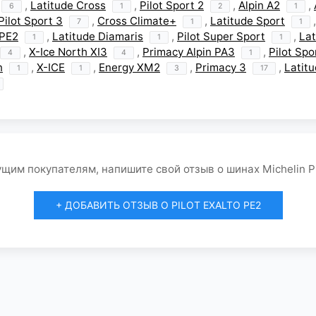
,
Latitude Cross
,
Pilot Sport 2
,
Alpin A2
,
6
1
2
1
Pilot Sport 3
,
Cross Climate+
,
Latitude Sport
7
1
1
 PE2
,
Latitude Diamaris
,
Pilot Super Sport
,
Lat
1
1
1
,
X-Ice North XI3
,
Primacy Alpin PA3
,
Pilot Spo
4
4
1
n
,
X-ICE
,
Energy XM2
,
Primacy 3
,
Latit
1
1
3
17
щим покупателям, напишите свой отзыв о шинах Michelin Pil
+ ДОБАВИТЬ ОТЗЫВ О PILOT EXALTO PE2