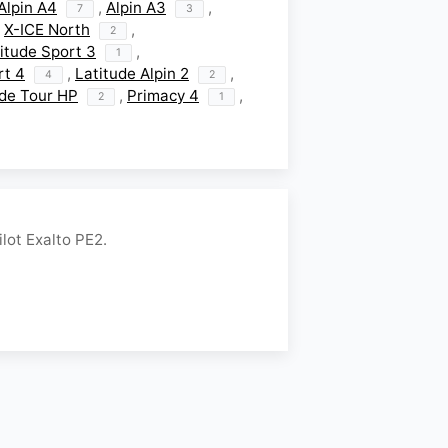
Alpin A4
,
Alpin A3
,
7
3
,
X-ICE North
,
2
itude Sport 3
,
1
rt 4
,
Latitude Alpin 2
,
4
2
ude Tour HP
,
Primacy 4
,
2
1
ot Exalto PE2.