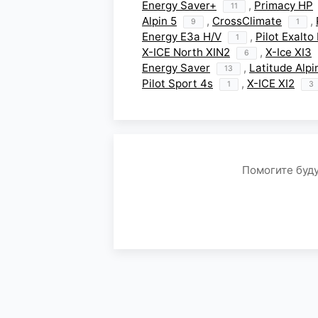
Energy Saver+
,
Primacy HP
11
Alpin 5
,
CrossClimate
,
9
1
Energy E3a H/V
,
Pilot Exalto
1
Х-ICE North XIN2
,
X-Ice XI3
6
Energy Saver
,
Latitude Alpi
13
Pilot Sport 4s
,
X-ICE XI2
1
3
Помогите буду