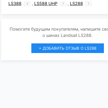
LS388
,
LS588 UHP
,
LS288
2
1
1
Помогите будущим покупателям, напишите св
о шинах Landsail LS288.
+ ДОБАВИТЬ ОТЗЫВ О LS288