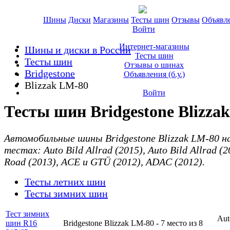
Шины
Диски
Магазины
Тесты шин
Отзывы
Объявл
Войти
Интернет-магазины
Шины и диски в России
Тесты шин
Тесты шин
Отзывы о шинах
Bridgestone
Объявления (б.у.)
Blizzak LM-80
Войти
Тесты шин Bridgestone Blizza
Автомобильные шины Bridgestone Blizzak LM-80 н
тестах: Auto Bild Allrad (2015), Auto Bild Allrad (2
Road (2013), ACE и GTÜ (2012), ADAC (2012).
Тесты летних шин
Тесты зимних шин
Тест зимних
Aut
шин R16
Bridgestone Blizzak LM-80 -
7 место
из 8