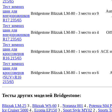
215/65
Тест зимних
шин для
Aut
Bridgestone Blizzak LM-80 -
3 место
из 9
внедорожников
R17 235/65
Тест зимних
шин для
Bridgestone Blizzak LM-80 -
3 место
из 4
Off
внедорожников
R17 235/65
Тест зимних
шин для
Bridgestone Blizzak LM-80 -
1 место
из 6
ACE 
кроссоверов
R16 215/65
Тест зимних
шин для
кроссоверов
Bridgestone Blizzak LM-80 -
1 место
из 6
(SUV) R16
215/65
Тесты других моделей Bridgestone:
Blizzak LM-25
3
,
Blizzak WS-60
1
,
Noranza 001
4
,
Potenza S04 P
Ice Cruiser 5000
4
,
Ecopia EP150
3
,
Sport Style MY02
2
,
Sports 