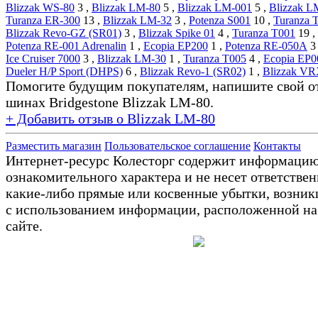
Blizzak WS-80
3
,
Blizzak LM-80
5
,
Blizzak LM-001
5
,
Blizzak L
Turanza ER-300
13
,
Blizzak LM-32
3
,
Potenza S001
10
,
Turanza 
Blizzak Revo-GZ (SR01)
3
,
Blizzak Spike 01
4
,
Turanza T001
19
,
Potenza RE-001 Adrenalin
1
,
Ecopia EP200
1
,
Potenza RE-050A
3
Ice Cruiser 7000
3
,
Blizzak LM-30
1
,
Turanza T005
4
,
Ecopia EP0
Dueler H/P Sport (DHPS)
6
,
Blizzak Revo-1 (SR02)
1
,
Blizzak V
Помогите будущим покупателям, напишите свой о
шинах Bridgestone Blizzak LM-80.
+ Добавить отзыв о Blizzak LM-80
Разместить магазин
Пользовательское соглашение
Контакты
Интернет-ресурс Колесторг содержит информаци
ознакомительного характера и не несет ответствен
какие-либо прямые или косвенные убытки, возник
с использованием информации, расположенной на
сайте.