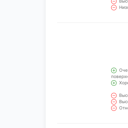
Высо
Низк
Очен
поверхн
Хоро
Высо
Высо
Отно