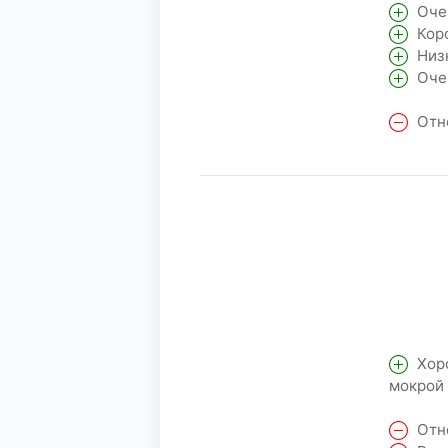
Очен
Коро
Низк
Очен
Отно
Хоро
мокрой 
Отно