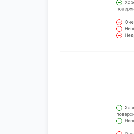
Хоро
поверхн
Очен
Низк
Недо
Хоро
поверхн
Низк
Очен