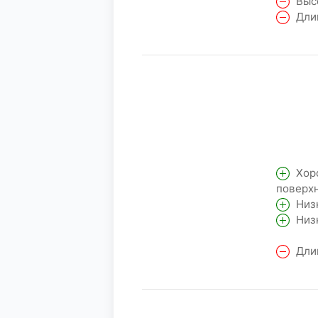
Высо
Длин
Хоро
поверхн
Низк
Низк
Длин