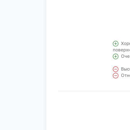
Хоро
поверхн
Очен
Высо
Отно