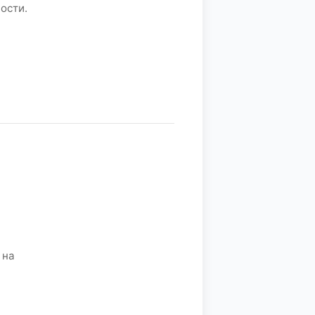
ости.
 на