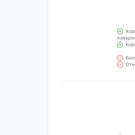
Хоро
поверхн
Коро
Высо
Отно