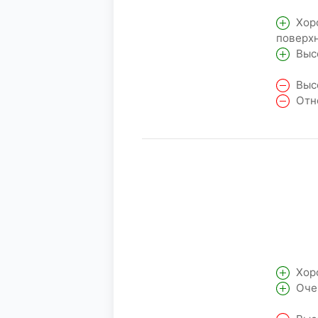
Хоро
поверхн
Высо
Высо
Отно
Хоро
Очен