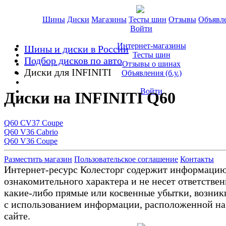
Шины
Диски
Магазины
Тесты шин
Отзывы
Объявл
Войти
Интернет-магазины
Шины и диски в России
Тесты шин
Подбор дисков по авто
Отзывы о шинах
Диски для INFINITI
Объявления (б.у.)
Войти
Диски на INFINITI Q60
Q60 CV37 Coupe
Q60 V36 Cabrio
Q60 V36 Coupe
Разместить магазин
Пользовательское соглашение
Контакты
Интернет-ресурс Колесторг содержит информаци
ознакомительного характера и не несет ответствен
какие-либо прямые или косвенные убытки, возник
с использованием информации, расположенной на
сайте.