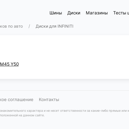
Шины
Диски
Магазины
Тесты 
ков по авто
Диски для INFINITI
M45 Y50
кое соглашение
Контакты
акомительного характера и не несет ответственности за какие-либо прямые или 
положенной на данном сайте.